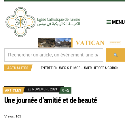
MENU
RÉOUVERTURE SOLENNELLE DE L’ÉGLISE SAINT FELIX DE SOUSSE APRÈS SA RÉNOVATION
L’ÉCOLE JEANNE D’ARC CÉLÈBRE SES NOUVEAUX BACHELIERS : UNE TRADITION QUI RASSEMBLE
ENTRETIEN AVEC S.E. MGR JAVIER HERRERA CORONA, NONCE APOSTOLIQUE EN ALGÉRIE ET EN TUNISIE
ACTUALITES
RETOUR SUR LA JOURNÉE DIOCÉSAINE 2026 EN TUNISIE
“ALZAD LA MIRADA”, “LEVEZ LES YEUX !” : MED26 À BARCELONE
RÉOUVERTURE SOLENNELLE DE L’ÉGLISE SAINT FELIX DE SOUSSE APRÈS SA RÉNOVATION
L’ÉCOLE JEANNE D’ARC CÉLÈBRE SES NOUVEAUX BACHELIERS : UNE TRADITION QUI RASSEMBLE
23 NOVEMBRE 2023
ARTICLES
0
Une journée d’amitié et de beauté
Views: 163