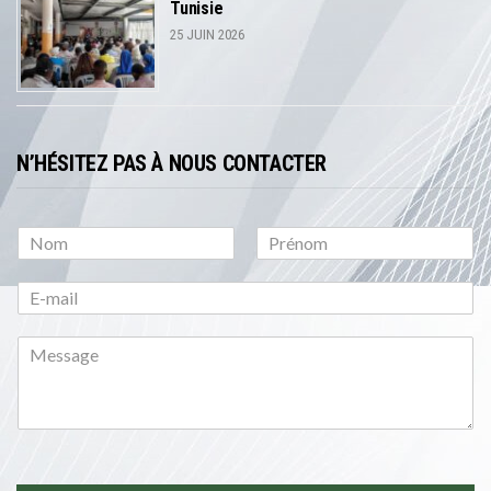
Tunisie
25 JUIN 2026
N’HÉSITEZ PAS À NOUS CONTACTER
P
N
r
o
é
m
n
o
m