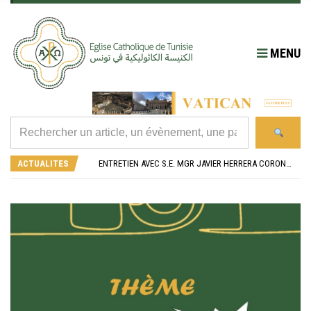
MENU
RÉOUVERTURE SOLENNELLE DE L’ÉGLISE SAINT FELIX DE SOUSSE APRÈS SA RÉNOVATION
L’ÉCOLE JEANNE D’ARC CÉLÈBRE SES NOUVEAUX BACHELIERS : UNE TRADITION QUI RASSEMBLE
ACTUALITES
ENTRETIEN AVEC S.E. MGR JAVIER HERRERA CORONA, NONCE APOSTOLIQUE EN ALGÉRIE ET EN TUNISIE
RETOUR SUR LA JOURNÉE DIOCÉSAINE 2026 EN TUNISIE
“ALZAD LA MIRADA”, “LEVEZ LES YEUX !” : MED26 À BARCELONE
RÉOUVERTURE SOLENNELLE DE L’ÉGLISE SAINT FELIX DE SOUSSE APRÈS SA RÉNOVATION
L’ÉCOLE JEANNE D’ARC CÉLÈBRE SES NOUVEAUX BACHELIERS : UNE TRADITION QUI RASSEMBLE