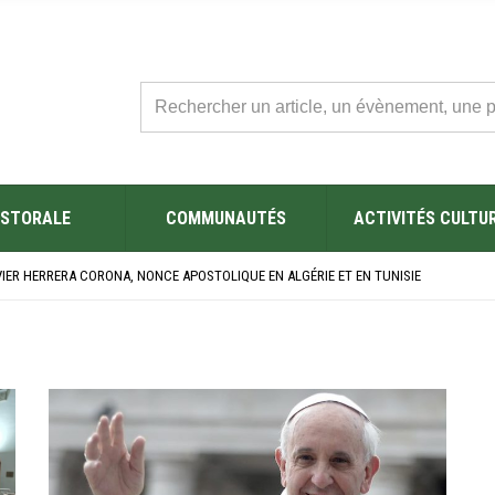
STORALE
COMMUNAUTÉS
ACTIVITÉS CULTU
L’ÉGLISE SAINT FELIX DE SOUSSE APRÈS SA RÉNOVATION
BRE SES NOUVEAUX BACHELIERS : UNE TRADITION QUI RASSEMBLE
VIER HERRERA CORONA, NONCE APOSTOLIQUE EN ALGÉRIE ET EN TUNISIE
ÉSAINE 2026 EN TUNISIE
ES YEUX !” : MED26 À BARCELONE
L’ÉGLISE SAINT FELIX DE SOUSSE APRÈS SA RÉNOVATION
BRE SES NOUVEAUX BACHELIERS : UNE TRADITION QUI RASSEMBLE