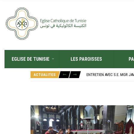
EGLISE DE TUNISIE
LES PAROISSES
PA
RÉOUVERTURE SOLENNELLE DE 
L’ÉCOLE JEANNE D’ARC CÉLÈ
ACTUALITES
ENTRETIEN AVEC S.E. MGR JA
RETOUR SUR LA JOURNÉE DIOC
“ALZAD LA MIRADA”, “LEVEZ L
RÉOUVERTURE SOLENNELLE DE 
L’ÉCOLE JEANNE D’ARC CÉLÈ