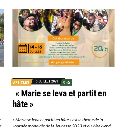
5 JUILLET 2023
ARTICLES
0
« Marie se leva et partit en
hâte »
r
« Marie se leva et partit en hâte » est le thème de la
r
Journée mondiale de la Jeunesse 2023 et du Week-end