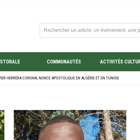
STORALE
COMMUNAUTÉS
ACTIVITÉS CULTU
L’ÉGLISE SAINT FELIX DE SOUSSE APRÈS SA RÉNOVATION
BRE SES NOUVEAUX BACHELIERS : UNE TRADITION QUI RASSEMBLE
VIER HERRERA CORONA, NONCE APOSTOLIQUE EN ALGÉRIE ET EN TUNISIE
ÉSAINE 2026 EN TUNISIE
ES YEUX !” : MED26 À BARCELONE
L’ÉGLISE SAINT FELIX DE SOUSSE APRÈS SA RÉNOVATION
BRE SES NOUVEAUX BACHELIERS : UNE TRADITION QUI RASSEMBLE