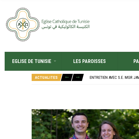
EGLISE DE TUNISIE
LES PAROISSES
PA
RÉOUVERTURE SOLENNELLE DE 
L’ÉCOLE JEANNE D’ARC CÉLÈ
ACTUALITES
ENTRETIEN AVEC S.E. MGR JA
RETOUR SUR LA JOURNÉE DIOC
“ALZAD LA MIRADA”, “LEVEZ L
RÉOUVERTURE SOLENNELLE DE 
L’ÉCOLE JEANNE D’ARC CÉLÈ