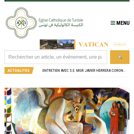
MENU
RÉOUVERTURE SOLENNELLE DE L’ÉGLISE SAINT FELIX DE SOUSSE APRÈS SA RÉNOVATION
L’ÉCOLE JEANNE D’ARC CÉLÈBRE SES NOUVEAUX BACHELIERS : UNE TRADITION QUI RASSEMBLE
ACTUALITES
ENTRETIEN AVEC S.E. MGR JAVIER HERRERA CORONA, NONCE APOSTOLIQUE EN ALGÉRIE ET EN TUNISIE
RETOUR SUR LA JOURNÉE DIOCÉSAINE 2026 EN TUNISIE
“ALZAD LA MIRADA”, “LEVEZ LES YEUX !” : MED26 À BARCELONE
RÉOUVERTURE SOLENNELLE DE L’ÉGLISE SAINT FELIX DE SOUSSE APRÈS SA RÉNOVATION
L’ÉCOLE JEANNE D’ARC CÉLÈBRE SES NOUVEAUX BACHELIERS : UNE TRADITION QUI RASSEMBLE