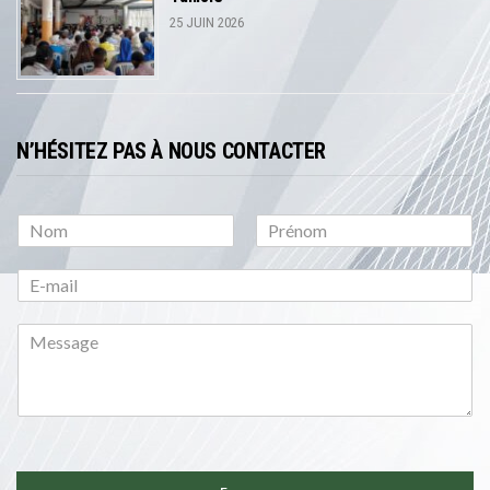
25 JUIN 2026
N’HÉSITEZ PAS À NOUS CONTACTER
P
N
r
o
é
m
n
o
m