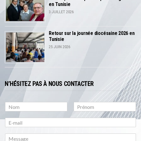
en Tunisie
3 JUILLET 2026
Retour sur la journée diocésaine 2026 en
Tunisie
25 JUIN 2026
N’HÉSITEZ PAS À NOUS CONTACTER
P
N
r
o
é
m
n
o
m