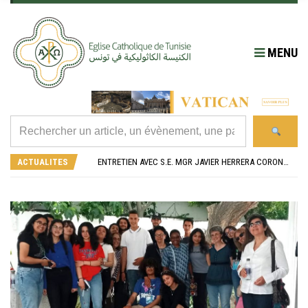
MENU
RÉOUVERTURE SOLENNELLE DE L’ÉGLISE SAINT FELIX DE SOUSSE APRÈS SA RÉNOVATION
L’ÉCOLE JEANNE D’ARC CÉLÈBRE SES NOUVEAUX BACHELIERS : UNE TRADITION QUI RASSEMBLE
ENTRETIEN AVEC S.E. MGR JAVIER HERRERA CORONA, NONCE APOSTOLIQUE EN ALGÉRIE ET EN TUNISIE
ACTUALITES
RETOUR SUR LA JOURNÉE DIOCÉSAINE 2026 EN TUNISIE
“ALZAD LA MIRADA”, “LEVEZ LES YEUX !” : MED26 À BARCELONE
RÉOUVERTURE SOLENNELLE DE L’ÉGLISE SAINT FELIX DE SOUSSE APRÈS SA RÉNOVATION
L’ÉCOLE JEANNE D’ARC CÉLÈBRE SES NOUVEAUX BACHELIERS : UNE TRADITION QUI RASSEMBLE