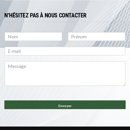
N’HÉSITEZ PAS À NOUS CONTACTER
P
N
r
o
é
m
n
o
m
Envoyer