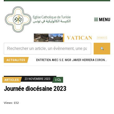
MENU
RÉOUVERTURE SOLENNELLE DE L’ÉGLISE SAINT FELIX DE SOUSSE APRÈS SA RÉNOVATION
L’ÉCOLE JEANNE D’ARC CÉLÈBRE SES NOUVEAUX BACHELIERS : UNE TRADITION QUI RASSEMBLE
ENTRETIEN AVEC S.E. MGR JAVIER HERRERA CORONA, NONCE APOSTOLIQUE EN ALGÉRIE ET EN TUNISIE
ACTUALITES
RETOUR SUR LA JOURNÉE DIOCÉSAINE 2026 EN TUNISIE
“ALZAD LA MIRADA”, “LEVEZ LES YEUX !” : MED26 À BARCELONE
RÉOUVERTURE SOLENNELLE DE L’ÉGLISE SAINT FELIX DE SOUSSE APRÈS SA RÉNOVATION
L’ÉCOLE JEANNE D’ARC CÉLÈBRE SES NOUVEAUX BACHELIERS : UNE TRADITION QUI RASSEMBLE
23 NOVEMBRE 2023
ARTICLES
0
Journée diocésaine 2023
Views: 152