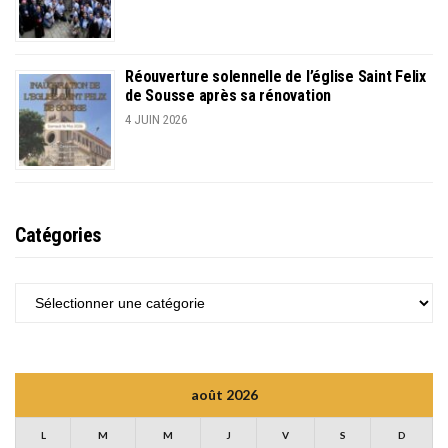
Réouverture solennelle de l’église Saint Felix
de Sousse après sa rénovation
4 JUIN 2026
Catégories
CATÉGORIES
août 2026
L
M
M
J
V
S
D