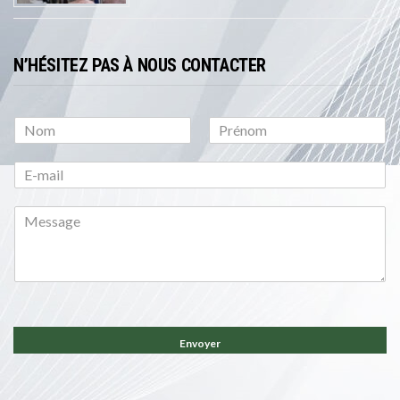
N’HÉSITEZ PAS À NOUS CONTACTER
P
N
r
o
é
m
n
o
m
Envoyer