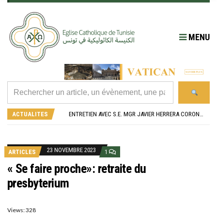
MENU
RÉOUVERTURE SOLENNELLE DE L’ÉGLISE SAINT FELIX DE SOUSSE APRÈS SA RÉNOVATION
L’ÉCOLE JEANNE D’ARC CÉLÈBRE SES NOUVEAUX BACHELIERS : UNE TRADITION QUI RASSEMBLE
ACTUALITES
ENTRETIEN AVEC S.E. MGR JAVIER HERRERA CORONA, NONCE APOSTOLIQUE EN ALGÉRIE ET EN TUNISIE
RETOUR SUR LA JOURNÉE DIOCÉSAINE 2026 EN TUNISIE
“ALZAD LA MIRADA”, “LEVEZ LES YEUX !” : MED26 À BARCELONE
RÉOUVERTURE SOLENNELLE DE L’ÉGLISE SAINT FELIX DE SOUSSE APRÈS SA RÉNOVATION
L’ÉCOLE JEANNE D’ARC CÉLÈBRE SES NOUVEAUX BACHELIERS : UNE TRADITION QUI RASSEMBLE
23 NOVEMBRE 2023
ARTICLES
1
« Se faire proche»: retraite du
presbyterium
Views: 328