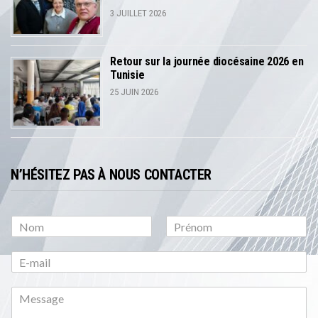
3 JUILLET 2026
Retour sur la journée diocésaine 2026 en
Tunisie
25 JUIN 2026
N’HÉSITEZ PAS À NOUS CONTACTER
P
N
r
o
é
m
n
o
m