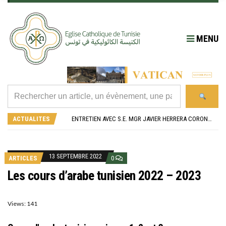
MENU
RÉOUVERTURE SOLENNELLE DE L’ÉGLISE SAINT FELIX DE SOUSSE APRÈS SA RÉNOVATION
L’ÉCOLE JEANNE D’ARC CÉLÈBRE SES NOUVEAUX BACHELIERS : UNE TRADITION QUI RASSEMBLE
ACTUALITES
ENTRETIEN AVEC S.E. MGR JAVIER HERRERA CORONA, NONCE APOSTOLIQUE EN ALGÉRIE ET EN TUNISIE
RETOUR SUR LA JOURNÉE DIOCÉSAINE 2026 EN TUNISIE
“ALZAD LA MIRADA”, “LEVEZ LES YEUX !” : MED26 À BARCELONE
RÉOUVERTURE SOLENNELLE DE L’ÉGLISE SAINT FELIX DE SOUSSE APRÈS SA RÉNOVATION
L’ÉCOLE JEANNE D’ARC CÉLÈBRE SES NOUVEAUX BACHELIERS : UNE TRADITION QUI RASSEMBLE
13 SEPTEMBRE 2022
ARTICLES
0
Les cours d’arabe tunisien 2022 – 2023
Views: 141