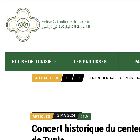
EGLISE DE TUNISIE
LES PAROISSES
PA
RÉOUVERTURE SOLENNELLE DE 
L’ÉCOLE JEANNE D’ARC CÉLÈ
ACTUALITES
ENTRETIEN AVEC S.E. MGR JA
RETOUR SUR LA JOURNÉE DIOC
“ALZAD LA MIRADA”, “LEVEZ L
RÉOUVERTURE SOLENNELLE DE 
L’ÉCOLE JEANNE D’ARC CÉLÈ
2 MAI 2024
ARTICLES
0
Concert historique du centen