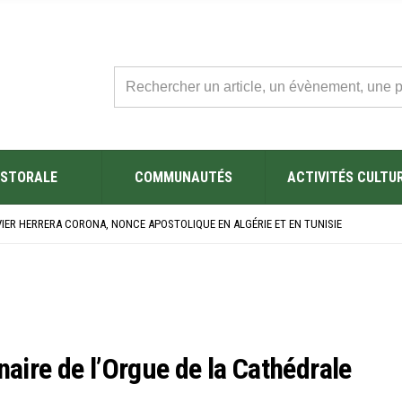
STORALE
COMMUNAUTÉS
ACTIVITÉS CULTU
L’ÉGLISE SAINT FELIX DE SOUSSE APRÈS SA RÉNOVATION
BRE SES NOUVEAUX BACHELIERS : UNE TRADITION QUI RASSEMBLE
VIER HERRERA CORONA, NONCE APOSTOLIQUE EN ALGÉRIE ET EN TUNISIE
ÉSAINE 2026 EN TUNISIE
ES YEUX !” : MED26 À BARCELONE
L’ÉGLISE SAINT FELIX DE SOUSSE APRÈS SA RÉNOVATION
BRE SES NOUVEAUX BACHELIERS : UNE TRADITION QUI RASSEMBLE
aire de l’Orgue de la Cathédrale