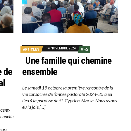
14 NOVEMBRE 2024
ARTICLES
0
Une famille qui chemine
e de
ensemble
al
Le samedi 19 octobre la première rencontre de la
vie consacrée de l’année pastorale 2024-’25 a eu
lieu à la paroisse de St. Cyprien, Marsa. Nous avons
eu la joie […]
ncent-
lennelle
œurs