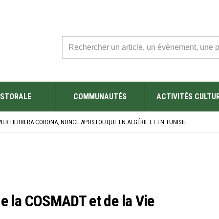
STORALE
COMMUNAUTÉS
ACTIVITÉS CULTU
L’ÉGLISE SAINT FELIX DE SOUSSE APRÈS SA RÉNOVATION
BRE SES NOUVEAUX BACHELIERS : UNE TRADITION QUI RASSEMBLE
VIER HERRERA CORONA, NONCE APOSTOLIQUE EN ALGÉRIE ET EN TUNISIE
ÉSAINE 2026 EN TUNISIE
ES YEUX !” : MED26 À BARCELONE
L’ÉGLISE SAINT FELIX DE SOUSSE APRÈS SA RÉNOVATION
BRE SES NOUVEAUX BACHELIERS : UNE TRADITION QUI RASSEMBLE
e la COSMADT et de la Vie