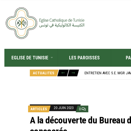
EGLISE DE TUNISIE
LES PAROISSES
PA
RÉOUVERTURE SOLENNELLE DE 
L’ÉCOLE JEANNE D’ARC CÉLÈ
ACTUALITES
ENTRETIEN AVEC S.E. MGR JA
RETOUR SUR LA JOURNÉE DIOC
“ALZAD LA MIRADA”, “LEVEZ L
RÉOUVERTURE SOLENNELLE DE 
L’ÉCOLE JEANNE D’ARC CÉLÈ
20 JUIN 2023
ARTICLES
0
A la découverte du Bureau d