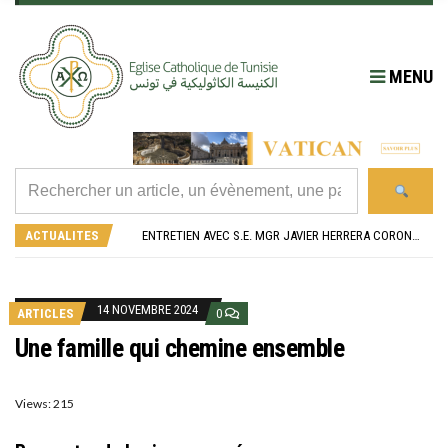
MENU
RÉOUVERTURE SOLENNELLE DE L’ÉGLISE SAINT FELIX DE SOUSSE APRÈS SA RÉNOVATION
L’ÉCOLE JEANNE D’ARC CÉLÈBRE SES NOUVEAUX BACHELIERS : UNE TRADITION QUI RASSEMBLE
ENTRETIEN AVEC S.E. MGR JAVIER HERRERA CORONA, NONCE APOSTOLIQUE EN ALGÉRIE ET EN TUNISIE
ACTUALITES
RETOUR SUR LA JOURNÉE DIOCÉSAINE 2026 EN TUNISIE
“ALZAD LA MIRADA”, “LEVEZ LES YEUX !” : MED26 À BARCELONE
RÉOUVERTURE SOLENNELLE DE L’ÉGLISE SAINT FELIX DE SOUSSE APRÈS SA RÉNOVATION
L’ÉCOLE JEANNE D’ARC CÉLÈBRE SES NOUVEAUX BACHELIERS : UNE TRADITION QUI RASSEMBLE
14 NOVEMBRE 2024
ARTICLES
0
Une famille qui chemine ensemble
Views: 215