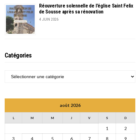
Réouverture solennelle de l’église Saint Felix
de Sousse après sa rénovation
4 JUIN 2026
Catégories
CATÉGORIES
août 2026
L
M
M
J
V
S
D
1
2
3
4
5
6
7
8
9