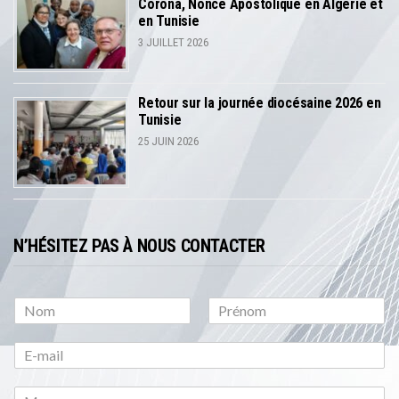
Corona, Nonce Apostolique en Algérie et
en Tunisie
3 JUILLET 2026
Retour sur la journée diocésaine 2026 en
Tunisie
25 JUIN 2026
N’HÉSITEZ PAS À NOUS CONTACTER
P
N
r
o
é
m
n
o