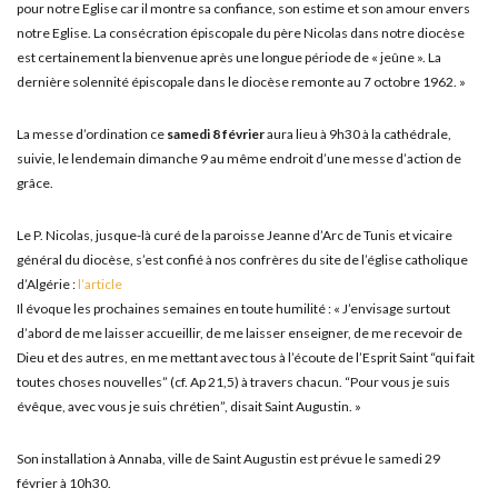
pour notre Eglise car il montre sa confiance, son estime et son amour envers
notre Eglise. La consécration épiscopale du père Nicolas dans notre diocèse
est certainement la bienvenue après une longue période de « jeûne ». La
dernière solennité épiscopale dans le diocèse remonte au 7 octobre 1962. »
La messe d’ordination ce
samedi 8 février
aura lieu à 9h30 à la cathédrale,
suivie, le lendemain dimanche 9 au même endroit d’une messe d’action de
grâce.
Le P. Nicolas, jusque-là curé de la paroisse Jeanne d’Arc de Tunis et vicaire
général du diocèse, s’est confié à nos confrères du site de l’église catholique
d’Algérie :
l’article
Il évoque les prochaines semaines en toute humilité : « J’envisage surtout
d’abord de me laisser accueillir, de me laisser enseigner, de me recevoir de
Dieu et des autres, en me mettant avec tous à l’écoute de l’Esprit Saint “qui fait
toutes choses nouvelles” (cf. Ap 21,5) à travers chacun. “Pour vous je suis
évêque, avec vous je suis chrétien”, disait Saint Augustin. »
Son installation à Annaba, ville de Saint Augustin est prévue le samedi 29
février à 10h30.