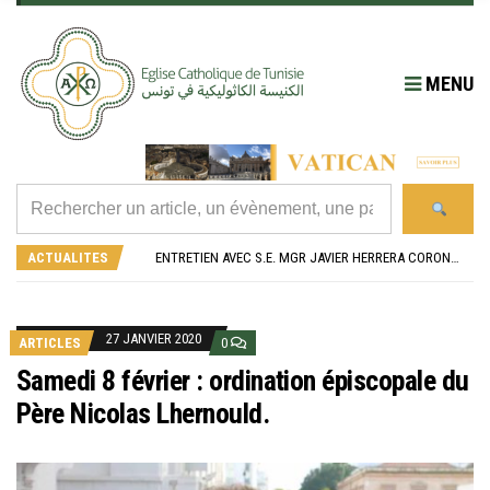
MENU
RÉOUVERTURE SOLENNELLE DE L’ÉGLISE SAINT FELIX DE SOUSSE APRÈS SA RÉNOVATION
L’ÉCOLE JEANNE D’ARC CÉLÈBRE SES NOUVEAUX BACHELIERS : UNE TRADITION QUI RASSEMBLE
ACTUALITES
ENTRETIEN AVEC S.E. MGR JAVIER HERRERA CORONA, NONCE APOSTOLIQUE EN ALGÉRIE ET EN TUNISIE
RETOUR SUR LA JOURNÉE DIOCÉSAINE 2026 EN TUNISIE
“ALZAD LA MIRADA”, “LEVEZ LES YEUX !” : MED26 À BARCELONE
RÉOUVERTURE SOLENNELLE DE L’ÉGLISE SAINT FELIX DE SOUSSE APRÈS SA RÉNOVATION
L’ÉCOLE JEANNE D’ARC CÉLÈBRE SES NOUVEAUX BACHELIERS : UNE TRADITION QUI RASSEMBLE
27 JANVIER 2020
ARTICLES
0
Samedi 8 février : ordination épiscopale du
Père Nicolas Lhernould.