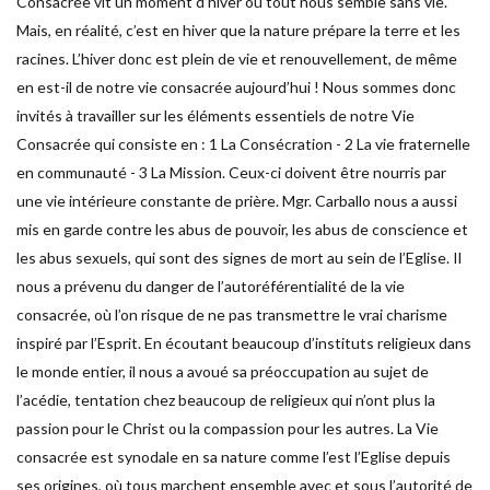
Consacrée vit un moment d’hiver où tout nous semble sans vie.
Mais, en réalité, c’est en hiver que la nature prépare la terre et les
racines. L’hiver donc est plein de vie et renouvellement, de même
en est-il de notre vie consacrée aujourd’hui ! Nous sommes donc
invités à travailler sur les éléments essentiels de notre Vie
Consacrée qui consiste en : 1 La Consécration - 2 La vie fraternelle
en communauté - 3 La Mission. Ceux-ci doivent être nourris par
une vie intérieure constante de prière. Mgr. Carballo nous a aussi
mis en garde contre les abus de pouvoir, les abus de conscience et
les abus sexuels, qui sont des signes de mort au sein de l’Eglise. Il
nous a prévenu du danger de l’autoréférentialité de la vie
consacrée, où l’on risque de ne pas transmettre le vrai charisme
inspiré par l’Esprit. En écoutant beaucoup d’instituts religieux dans
le monde entier, il nous a avoué sa préoccupation au sujet de
l’acédie, tentation chez beaucoup de religieux qui n’ont plus la
passion pour le Christ ou la compassion pour les autres. La Vie
consacrée est synodale en sa nature comme l’est l’Eglise depuis
ses origines, où tous marchent ensemble avec et sous l’autorité de