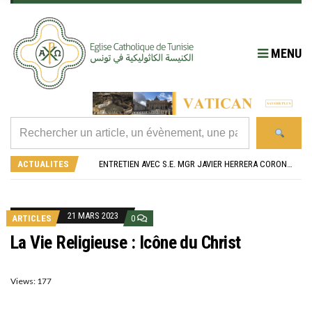
MENU
RÉOUVERTURE SOLENNELLE DE L’ÉGLISE SAINT FELIX DE SOUSSE APRÈS SA RÉNOVATION
L’ÉCOLE JEANNE D’ARC CÉLÈBRE SES NOUVEAUX BACHELIERS : UNE TRADITION QUI RASSEMBLE
ACTUALITES
ENTRETIEN AVEC S.E. MGR JAVIER HERRERA CORONA, NONCE APOSTOLIQUE EN ALGÉRIE ET EN TUNISIE
RETOUR SUR LA JOURNÉE DIOCÉSAINE 2026 EN TUNISIE
“ALZAD LA MIRADA”, “LEVEZ LES YEUX !” : MED26 À BARCELONE
RÉOUVERTURE SOLENNELLE DE L’ÉGLISE SAINT FELIX DE SOUSSE APRÈS SA RÉNOVATION
L’ÉCOLE JEANNE D’ARC CÉLÈBRE SES NOUVEAUX BACHELIERS : UNE TRADITION QUI RASSEMBLE
21 MARS 2023
ARTICLES
0
La Vie Religieuse : Icône du Christ
Views: 177