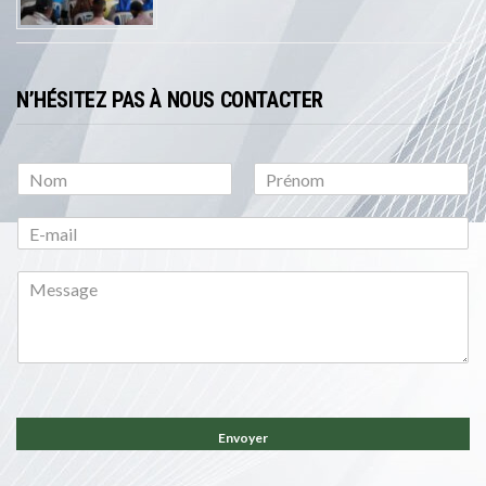
N’HÉSITEZ PAS À NOUS CONTACTER
P
N
r
o
é
m
n
o
m
Envoyer