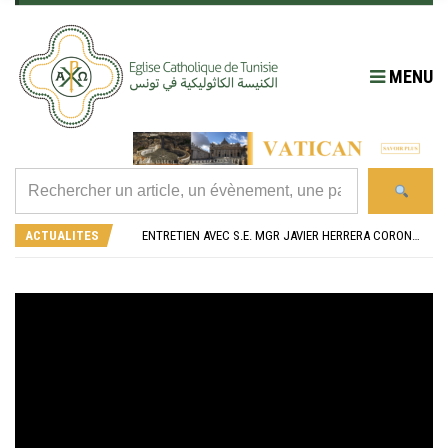
MENU
RÉOUVERTURE SOLENNELLE DE L’ÉGLISE SAINT FELIX DE SOUSSE APRÈS SA RÉNOVATION
L’ÉCOLE JEANNE D’ARC CÉLÈBRE SES NOUVEAUX BACHELIERS : UNE TRADITION QUI RASSEMBLE
ENTRETIEN AVEC S.E. MGR JAVIER HERRERA CORONA, NONCE APOSTOLIQUE EN ALGÉRIE ET EN TUNISIE
ACTUALITES
RETOUR SUR LA JOURNÉE DIOCÉSAINE 2026 EN TUNISIE
“ALZAD LA MIRADA”, “LEVEZ LES YEUX !” : MED26 À BARCELONE
RÉOUVERTURE SOLENNELLE DE L’ÉGLISE SAINT FELIX DE SOUSSE APRÈS SA RÉNOVATION
L’ÉCOLE JEANNE D’ARC CÉLÈBRE SES NOUVEAUX BACHELIERS : UNE TRADITION QUI RASSEMBLE