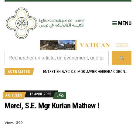
MENU
RÉOUVERTURE SOLENNELLE DE L’ÉGLISE SAINT FELIX DE SOUSSE APRÈS SA RÉNOVATION
L’ÉCOLE JEANNE D’ARC CÉLÈBRE SES NOUVEAUX BACHELIERS : UNE TRADITION QUI RASSEMBLE
ENTRETIEN AVEC S.E. MGR JAVIER HERRERA CORONA, NONCE APOSTOLIQUE EN ALGÉRIE ET EN TUNISIE
ACTUALITES
RETOUR SUR LA JOURNÉE DIOCÉSAINE 2026 EN TUNISIE
“ALZAD LA MIRADA”, “LEVEZ LES YEUX !” : MED26 À BARCELONE
RÉOUVERTURE SOLENNELLE DE L’ÉGLISE SAINT FELIX DE SOUSSE APRÈS SA RÉNOVATION
L’ÉCOLE JEANNE D’ARC CÉLÈBRE SES NOUVEAUX BACHELIERS : UNE TRADITION QUI RASSEMBLE
15 AVRIL 2025
ARTICLES
0
Merci, S.E. Mgr Kurian Mathew !
Views: 390