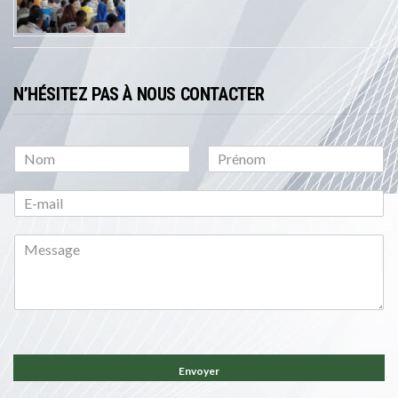
N’HÉSITEZ PAS À NOUS CONTACTER
P
N
r
o
é
m
n
o
m
Envoyer