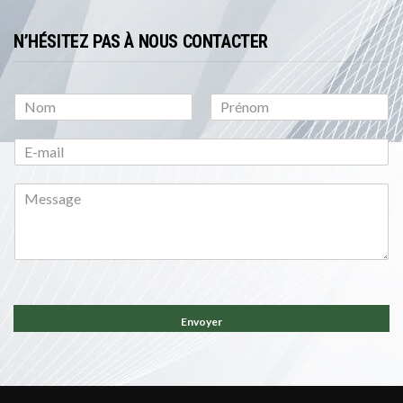
N’HÉSITEZ PAS À NOUS CONTACTER
P
N
r
o
é
m
n
o
m
Envoyer