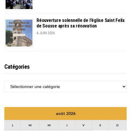
Réouverture solennelle de l’église Saint Felix
de Sousse après sa rénovation
4 JUIN 2026
Catégories
CATÉGORIES
août 2026
L
M
M
J
V
S
D