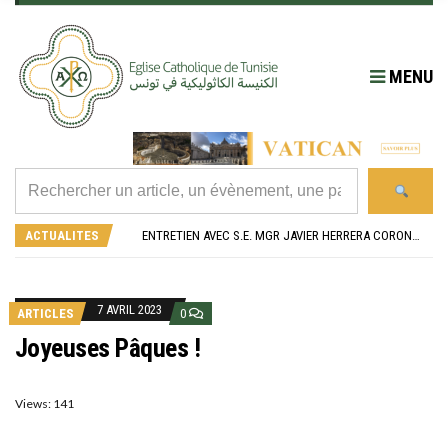
MENU
RÉOUVERTURE SOLENNELLE DE L’ÉGLISE SAINT FELIX DE SOUSSE APRÈS SA RÉNOVATION
L’ÉCOLE JEANNE D’ARC CÉLÈBRE SES NOUVEAUX BACHELIERS : UNE TRADITION QUI RASSEMBLE
ACTUALITES
ENTRETIEN AVEC S.E. MGR JAVIER HERRERA CORONA, NONCE APOSTOLIQUE EN ALGÉRIE ET EN TUNISIE
RETOUR SUR LA JOURNÉE DIOCÉSAINE 2026 EN TUNISIE
“ALZAD LA MIRADA”, “LEVEZ LES YEUX !” : MED26 À BARCELONE
RÉOUVERTURE SOLENNELLE DE L’ÉGLISE SAINT FELIX DE SOUSSE APRÈS SA RÉNOVATION
L’ÉCOLE JEANNE D’ARC CÉLÈBRE SES NOUVEAUX BACHELIERS : UNE TRADITION QUI RASSEMBLE
7 AVRIL 2023
ARTICLES
0
Joyeuses Pâques !
Views: 141