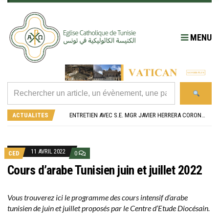
MENU
RÉOUVERTURE SOLENNELLE DE L’ÉGLISE SAINT FELIX DE SOUSSE APRÈS SA RÉNOVATION
L’ÉCOLE JEANNE D’ARC CÉLÈBRE SES NOUVEAUX BACHELIERS : UNE TRADITION QUI RASSEMBLE
ENTRETIEN AVEC S.E. MGR JAVIER HERRERA CORONA, NONCE APOSTOLIQUE EN ALGÉRIE ET EN TUNISIE
ACTUALITES
RETOUR SUR LA JOURNÉE DIOCÉSAINE 2026 EN TUNISIE
“ALZAD LA MIRADA”, “LEVEZ LES YEUX !” : MED26 À BARCELONE
RÉOUVERTURE SOLENNELLE DE L’ÉGLISE SAINT FELIX DE SOUSSE APRÈS SA RÉNOVATION
L’ÉCOLE JEANNE D’ARC CÉLÈBRE SES NOUVEAUX BACHELIERS : UNE TRADITION QUI RASSEMBLE
11 AVRIL 2022
CED
0
Cours d’arabe Tunisien juin et juillet 2022
Vous trouverez ici le programme des cours intensif d’arabe
tunisien de juin et juillet proposés par le Centre d’Etude Diocésain.