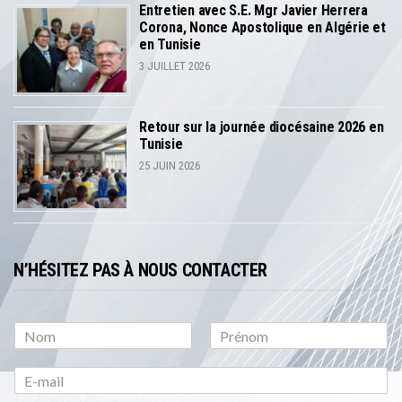
Entretien avec S.E. Mgr Javier Herrera
Corona, Nonce Apostolique en Algérie et
en Tunisie
3 JUILLET 2026
Retour sur la journée diocésaine 2026 en
Tunisie
25 JUIN 2026
N’HÉSITEZ PAS À NOUS CONTACTER
P
N
r
o
é
m
n