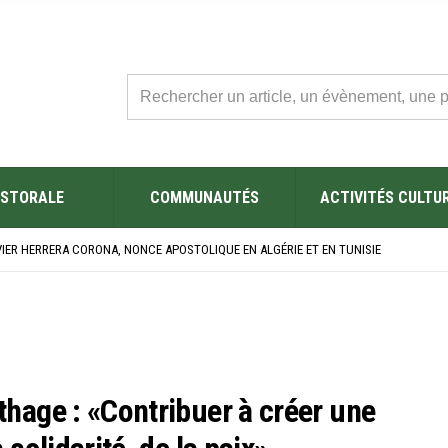
STORALE
COMMUNAUTÉS
ACTIVITÉS CULTU
L’ÉGLISE SAINT FELIX DE SOUSSE APRÈS SA RÉNOVATION
BRE SES NOUVEAUX BACHELIERS : UNE TRADITION QUI RASSEMBLE
VIER HERRERA CORONA, NONCE APOSTOLIQUE EN ALGÉRIE ET EN TUNISIE
ÉSAINE 2026 EN TUNISIE
ES YEUX !” : MED26 À BARCELONE
L’ÉGLISE SAINT FELIX DE SOUSSE APRÈS SA RÉNOVATION
BRE SES NOUVEAUX BACHELIERS : UNE TRADITION QUI RASSEMBLE
thage : «Contribuer à créer une