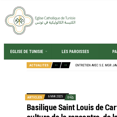
EGLISE DE TUNISIE
LES PAROISSES
PA
RÉOUVERTURE SOLENNELLE DE 
L’ÉCOLE JEANNE D’ARC CÉLÈ
ACTUALITES
ENTRETIEN AVEC S.E. MGR JA
RETOUR SUR LA JOURNÉE DIOC
“ALZAD LA MIRADA”, “LEVEZ L
RÉOUVERTURE SOLENNELLE DE 
L’ÉCOLE JEANNE D’ARC CÉLÈ
6 MAI 2025
ARTICLES
0
Basilique Saint Louis de Car