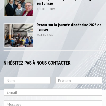
en Tunisie
3 JUILLET 2026
Retour sur la journée diocésaine 2026 en
Tunisie
25 JUIN 2026
N’HÉSITEZ PAS À NOUS CONTACTER
P
N
r
o
é
m
n
o
m