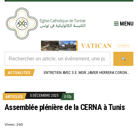
MENU
RÉOUVERTURE SOLENNELLE DE L’ÉGLISE SAINT FELIX DE SOUSSE APRÈS SA RÉNOVATION
L’ÉCOLE JEANNE D’ARC CÉLÈBRE SES NOUVEAUX BACHELIERS : UNE TRADITION QUI RASSEMBLE
ENTRETIEN AVEC S.E. MGR JAVIER HERRERA CORONA, NONCE APOSTOLIQUE EN ALGÉRIE ET EN TUNISIE
ACTUALITES
RETOUR SUR LA JOURNÉE DIOCÉSAINE 2026 EN TUNISIE
“ALZAD LA MIRADA”, “LEVEZ LES YEUX !” : MED26 À BARCELONE
RÉOUVERTURE SOLENNELLE DE L’ÉGLISE SAINT FELIX DE SOUSSE APRÈS SA RÉNOVATION
L’ÉCOLE JEANNE D’ARC CÉLÈBRE SES NOUVEAUX BACHELIERS : UNE TRADITION QUI RASSEMBLE
5 DÉCEMBRE 2025
ARTICLES
0
Assemblée plénière de la CERNA à Tunis
Views: 260