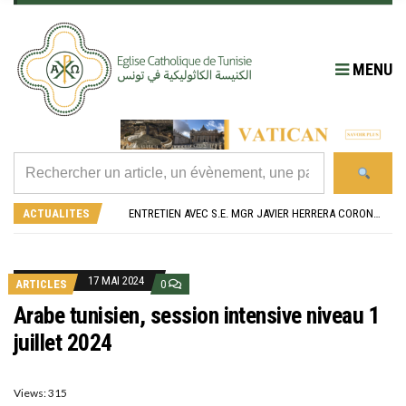
MENU
RÉOUVERTURE SOLENNELLE DE L’ÉGLISE SAINT FELIX DE SOUSSE APRÈS SA RÉNOVATION
L’ÉCOLE JEANNE D’ARC CÉLÈBRE SES NOUVEAUX BACHELIERS : UNE TRADITION QUI RASSEMBLE
ACTUALITES
ENTRETIEN AVEC S.E. MGR JAVIER HERRERA CORONA, NONCE APOSTOLIQUE EN ALGÉRIE ET EN TUNISIE
RETOUR SUR LA JOURNÉE DIOCÉSAINE 2026 EN TUNISIE
“ALZAD LA MIRADA”, “LEVEZ LES YEUX !” : MED26 À BARCELONE
RÉOUVERTURE SOLENNELLE DE L’ÉGLISE SAINT FELIX DE SOUSSE APRÈS SA RÉNOVATION
L’ÉCOLE JEANNE D’ARC CÉLÈBRE SES NOUVEAUX BACHELIERS : UNE TRADITION QUI RASSEMBLE
17 MAI 2024
ARTICLES
0
Arabe tunisien, session intensive niveau 1
juillet 2024
Views: 315