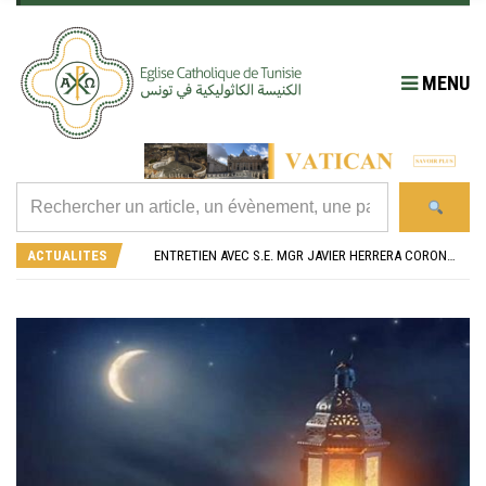
MENU
RÉOUVERTURE SOLENNELLE DE L’ÉGLISE SAINT FELIX DE SOUSSE APRÈS SA RÉNOVATION
L’ÉCOLE JEANNE D’ARC CÉLÈBRE SES NOUVEAUX BACHELIERS : UNE TRADITION QUI RASSEMBLE
ACTUALITES
ENTRETIEN AVEC S.E. MGR JAVIER HERRERA CORONA, NONCE APOSTOLIQUE EN ALGÉRIE ET EN TUNISIE
RETOUR SUR LA JOURNÉE DIOCÉSAINE 2026 EN TUNISIE
“ALZAD LA MIRADA”, “LEVEZ LES YEUX !” : MED26 À BARCELONE
RÉOUVERTURE SOLENNELLE DE L’ÉGLISE SAINT FELIX DE SOUSSE APRÈS SA RÉNOVATION
L’ÉCOLE JEANNE D’ARC CÉLÈBRE SES NOUVEAUX BACHELIERS : UNE TRADITION QUI RASSEMBLE