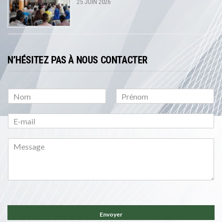
25 JUIN 2026
N’HÉSITEZ PAS À NOUS CONTACTER
P
N
r
o
é
m
n
o
m
Envoyer