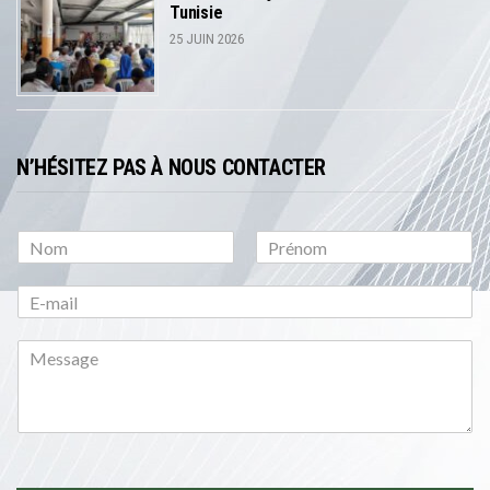
Tunisie
25 JUIN 2026
N’HÉSITEZ PAS À NOUS CONTACTER
P
N
r
o
é
m
n
o
m