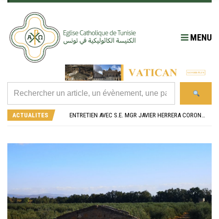
MENU
RÉOUVERTURE SOLENNELLE DE L’ÉGLISE SAINT FELIX DE SOUSSE APRÈS SA RÉNOVATION
L’ÉCOLE JEANNE D’ARC CÉLÈBRE SES NOUVEAUX BACHELIERS : UNE TRADITION QUI RASSEMBLE
ACTUALITES
ENTRETIEN AVEC S.E. MGR JAVIER HERRERA CORONA, NONCE APOSTOLIQUE EN ALGÉRIE ET EN TUNISIE
RETOUR SUR LA JOURNÉE DIOCÉSAINE 2026 EN TUNISIE
“ALZAD LA MIRADA”, “LEVEZ LES YEUX !” : MED26 À BARCELONE
RÉOUVERTURE SOLENNELLE DE L’ÉGLISE SAINT FELIX DE SOUSSE APRÈS SA RÉNOVATION
L’ÉCOLE JEANNE D’ARC CÉLÈBRE SES NOUVEAUX BACHELIERS : UNE TRADITION QUI RASSEMBLE