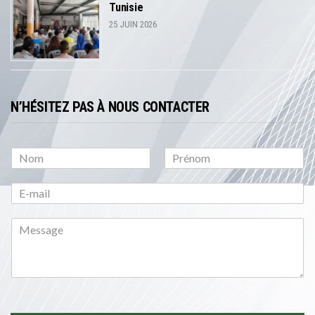
Tunisie
25 JUIN 2026
N’HÉSITEZ PAS À NOUS CONTACTER
P
N
r
o
é
m
n
o
m