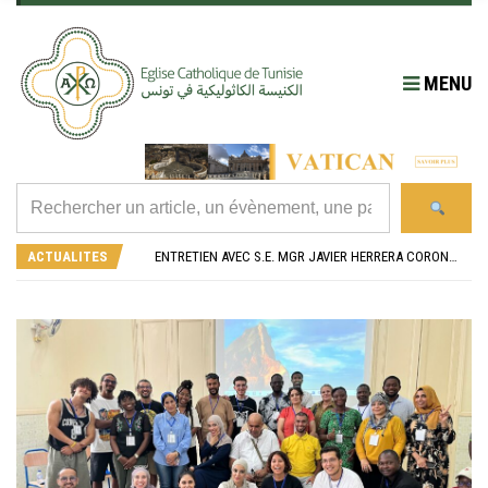
MENU
RÉOUVERTURE SOLENNELLE DE L’ÉGLISE SAINT FELIX DE SOUSSE APRÈS SA RÉNOVATION
L’ÉCOLE JEANNE D’ARC CÉLÈBRE SES NOUVEAUX BACHELIERS : UNE TRADITION QUI RASSEMBLE
ACTUALITES
ENTRETIEN AVEC S.E. MGR JAVIER HERRERA CORONA, NONCE APOSTOLIQUE EN ALGÉRIE ET EN TUNISIE
RETOUR SUR LA JOURNÉE DIOCÉSAINE 2026 EN TUNISIE
“ALZAD LA MIRADA”, “LEVEZ LES YEUX !” : MED26 À BARCELONE
RÉOUVERTURE SOLENNELLE DE L’ÉGLISE SAINT FELIX DE SOUSSE APRÈS SA RÉNOVATION
L’ÉCOLE JEANNE D’ARC CÉLÈBRE SES NOUVEAUX BACHELIERS : UNE TRADITION QUI RASSEMBLE