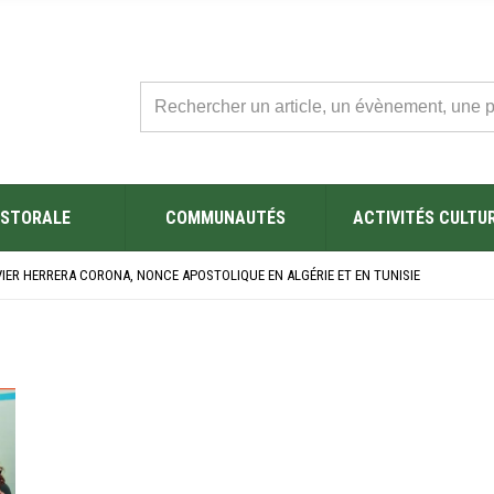
STORALE
COMMUNAUTÉS
ACTIVITÉS CULTU
L’ÉGLISE SAINT FELIX DE SOUSSE APRÈS SA RÉNOVATION
BRE SES NOUVEAUX BACHELIERS : UNE TRADITION QUI RASSEMBLE
VIER HERRERA CORONA, NONCE APOSTOLIQUE EN ALGÉRIE ET EN TUNISIE
ÉSAINE 2026 EN TUNISIE
ES YEUX !” : MED26 À BARCELONE
L’ÉGLISE SAINT FELIX DE SOUSSE APRÈS SA RÉNOVATION
BRE SES NOUVEAUX BACHELIERS : UNE TRADITION QUI RASSEMBLE