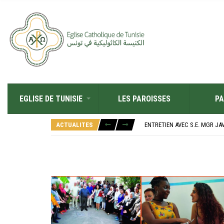
EGLISE DE TUNISIE
LES PAROISSES
PA
RÉOUVERTURE SOLENNELLE DE 
L’ÉCOLE JEANNE D’ARC CÉLÈ
ACTUALITES
ENTRETIEN AVEC S.E. MGR JA
RETOUR SUR LA JOURNÉE DIOC
“ALZAD LA MIRADA”, “LEVEZ L
RÉOUVERTURE SOLENNELLE DE 
L’ÉCOLE JEANNE D’ARC CÉLÈ