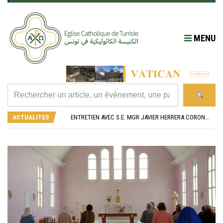
MENU
RÉOUVERTURE SOLENNELLE DE L’ÉGLISE SAINT FELIX DE SOUSSE APRÈS SA RÉNOVATION
L’ÉCOLE JEANNE D’ARC CÉLÈBRE SES NOUVEAUX BACHELIERS : UNE TRADITION QUI RASSEMBLE
ACTUALITES
ENTRETIEN AVEC S.E. MGR JAVIER HERRERA CORONA, NONCE APOSTOLIQUE EN ALGÉRIE ET EN TUNISIE
RETOUR SUR LA JOURNÉE DIOCÉSAINE 2026 EN TUNISIE
“ALZAD LA MIRADA”, “LEVEZ LES YEUX !” : MED26 À BARCELONE
RÉOUVERTURE SOLENNELLE DE L’ÉGLISE SAINT FELIX DE SOUSSE APRÈS SA RÉNOVATION
L’ÉCOLE JEANNE D’ARC CÉLÈBRE SES NOUVEAUX BACHELIERS : UNE TRADITION QUI RASSEMBLE