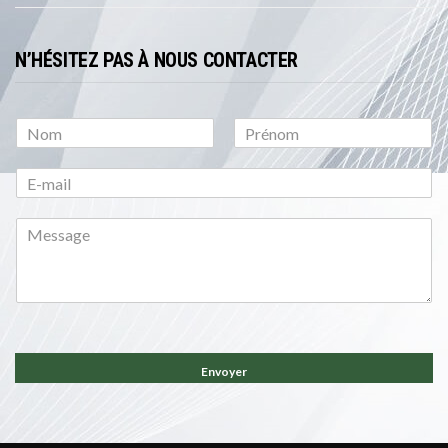
N’HÉSITEZ PAS À NOUS CONTACTER
P
N
r
o
é
m
n
o
m
Envoyer