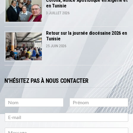
Corona, Nonce Apostolique en Algérie et
en Tunisie
3 JUILLET 2026
Retour sur la journée diocésaine 2026 en
Tunisie
25 JUIN 2026
N’HÉSITEZ PAS À NOUS CONTACTER
P
N
r
o
é
m
n
o
m