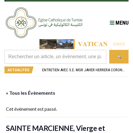
MENU
RÉOUVERTURE SOLENNELLE DE L’ÉGLISE SAINT FELIX DE SOUSSE APRÈS SA RÉNOVATION
L’ÉCOLE JEANNE D’ARC CÉLÈBRE SES NOUVEAUX BACHELIERS : UNE TRADITION QUI RASSEMBLE
ACTUALITES
ENTRETIEN AVEC S.E. MGR JAVIER HERRERA CORONA, NONCE APOSTOLIQUE EN ALGÉRIE ET EN TUNISIE
RETOUR SUR LA JOURNÉE DIOCÉSAINE 2026 EN TUNISIE
“ALZAD LA MIRADA”, “LEVEZ LES YEUX !” : MED26 À BARCELONE
RÉOUVERTURE SOLENNELLE DE L’ÉGLISE SAINT FELIX DE SOUSSE APRÈS SA RÉNOVATION
L’ÉCOLE JEANNE D’ARC CÉLÈBRE SES NOUVEAUX BACHELIERS : UNE TRADITION QUI RASSEMBLE
« Tous les Évènements
Cet évènement est passé.
SAINTE MARCIENNE, Vierge et