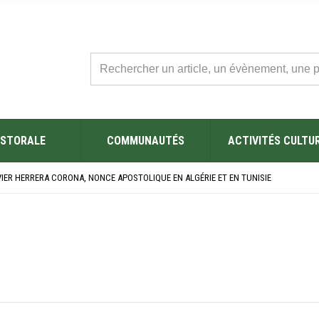
STORALE
COMMUNAUTÉS
ACTIVITÉS CULTU
L’ÉGLISE SAINT FELIX DE SOUSSE APRÈS SA RÉNOVATION
BRE SES NOUVEAUX BACHELIERS : UNE TRADITION QUI RASSEMBLE
VIER HERRERA CORONA, NONCE APOSTOLIQUE EN ALGÉRIE ET EN TUNISIE
ÉSAINE 2026 EN TUNISIE
ES YEUX !” : MED26 À BARCELONE
L’ÉGLISE SAINT FELIX DE SOUSSE APRÈS SA RÉNOVATION
BRE SES NOUVEAUX BACHELIERS : UNE TRADITION QUI RASSEMBLE