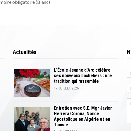
re obligatoire (Blanc)
Actualités
N
L’École Jeanne d’Arc célèbre
ses nouveaux bacheliers : une
P
tradition qui rassemble
r
17 JUILLET 2026
é
n
o
m
Entretien avec S.E. Mgr Javier
Herrera Corona, Nonce
Apostolique en Algérie et en
Tunisie