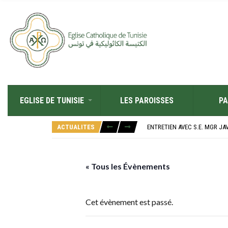
EGLISE DE TUNISIE
LES PAROISSES
PA
RÉOUVERTURE SOLENNELLE DE 
L’ÉCOLE JEANNE D’ARC CÉLÈ
ACTUALITES
ENTRETIEN AVEC S.E. MGR JA
RETOUR SUR LA JOURNÉE DIOC
“ALZAD LA MIRADA”, “LEVEZ L
RÉOUVERTURE SOLENNELLE DE 
L’ÉCOLE JEANNE D’ARC CÉLÈ
« Tous les Évènements
Cet évènement est passé.