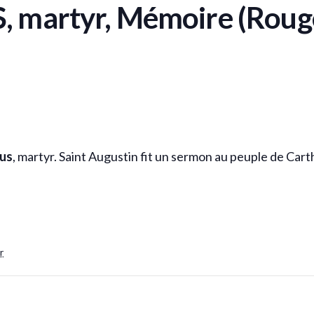
 martyr, Mémoire (Roug
ius
, martyr. Saint Augustin fit un sermon au peuple de Carth
S
r