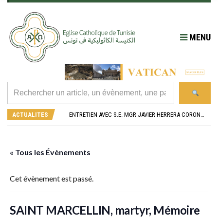
MENU
RÉOUVERTURE SOLENNELLE DE L’ÉGLISE SAINT FELIX DE SOUSSE APRÈS SA RÉNOVATION
L’ÉCOLE JEANNE D’ARC CÉLÈBRE SES NOUVEAUX BACHELIERS : UNE TRADITION QUI RASSEMBLE
ACTUALITES
ENTRETIEN AVEC S.E. MGR JAVIER HERRERA CORONA, NONCE APOSTOLIQUE EN ALGÉRIE ET EN TUNISIE
RETOUR SUR LA JOURNÉE DIOCÉSAINE 2026 EN TUNISIE
“ALZAD LA MIRADA”, “LEVEZ LES YEUX !” : MED26 À BARCELONE
RÉOUVERTURE SOLENNELLE DE L’ÉGLISE SAINT FELIX DE SOUSSE APRÈS SA RÉNOVATION
L’ÉCOLE JEANNE D’ARC CÉLÈBRE SES NOUVEAUX BACHELIERS : UNE TRADITION QUI RASSEMBLE
« Tous les Évènements
Cet évènement est passé.
SAINT MARCELLIN, martyr, Mémoire