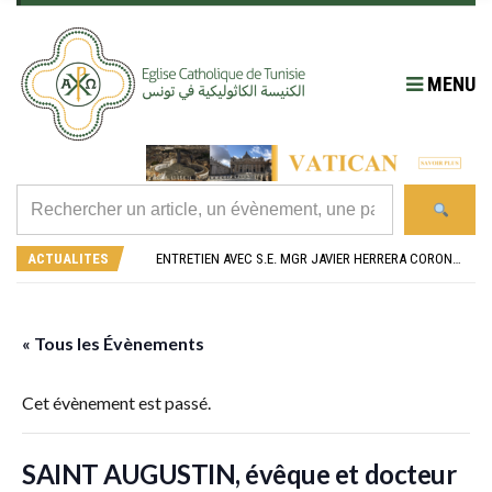
MENU
RÉOUVERTURE SOLENNELLE DE L’ÉGLISE SAINT FELIX DE SOUSSE APRÈS SA RÉNOVATION
L’ÉCOLE JEANNE D’ARC CÉLÈBRE SES NOUVEAUX BACHELIERS : UNE TRADITION QUI RASSEMBLE
ACTUALITES
ENTRETIEN AVEC S.E. MGR JAVIER HERRERA CORONA, NONCE APOSTOLIQUE EN ALGÉRIE ET EN TUNISIE
RETOUR SUR LA JOURNÉE DIOCÉSAINE 2026 EN TUNISIE
“ALZAD LA MIRADA”, “LEVEZ LES YEUX !” : MED26 À BARCELONE
RÉOUVERTURE SOLENNELLE DE L’ÉGLISE SAINT FELIX DE SOUSSE APRÈS SA RÉNOVATION
L’ÉCOLE JEANNE D’ARC CÉLÈBRE SES NOUVEAUX BACHELIERS : UNE TRADITION QUI RASSEMBLE
« Tous les Évènements
Cet évènement est passé.
SAINT AUGUSTIN, évêque et docteur