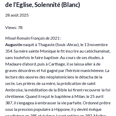
de l’Eglise, Solennité (Blanc)
28 août 2025
Views: 78
Missel Romain Français de 2021 :
Augustin
naquit à Thagaste (Souk-Ahras), le 13 novembre
354. Sa mère sainte Monique le fit inscrire au catéchuménat,
sans toutefois le faire baptiser. Au cours de ses études, à
Madaure d’abord, puis à Carthage, il se laissa aller à de
graves désordres et fut gagné par l’hérésie manichéenne. La
lecture des œuvres des néoplatoniciens le détacha de la
secte. Les prières de sa mère, la prédication de saint
Ambroise, la méditation de la Bible lui firent recouvrer la foi
chrétienne. Quand il reçut le baptême à Milan, le 25 avril
387, il s’engagea à embrasser la vie parfaite. Ordonné prêtre
sous la pression populaire à Hippone, il y devint évêque
coadjuteur en 395 et évêque à part entière en 397. Maître