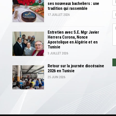
ses nouveaux bacheliers : une
P
tradition qui rassemble
r
17 JUILLET 2026
é
n
o
m
Entretien avec S.E. Mgr Javier
Herrera Corona, Nonce
Apostolique en Algérie et en
Tunisie
3 JUILLET 2026
Retour sur la journée diocésaine
2026 en Tunisie
25 JUIN 2026