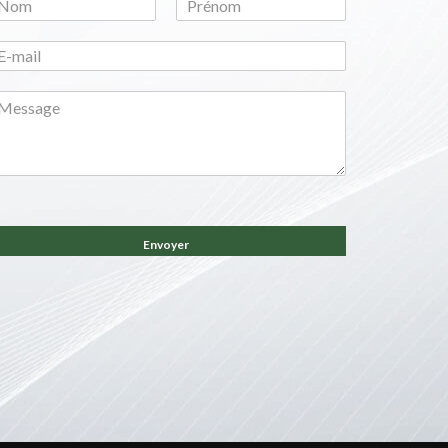
N
o
m
Envoyer