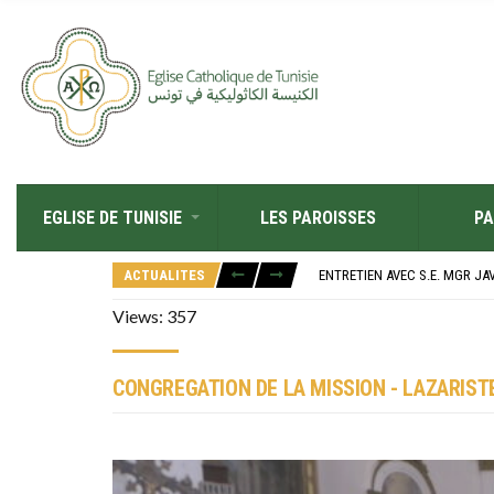
EGLISE DE TUNISIE
LES PAROISSES
PA
RÉOUVERTURE SOLENNELLE DE 
L’ÉCOLE JEANNE D’ARC CÉLÈ
ACTUALITES
ENTRETIEN AVEC S.E. MGR JA
RETOUR SUR LA JOURNÉE DIOC
“ALZAD LA MIRADA”, “LEVEZ L
Views: 357
RÉOUVERTURE SOLENNELLE DE 
L’ÉCOLE JEANNE D’ARC CÉLÈ
CONGREGATION DE LA MISSION - LAZARIST