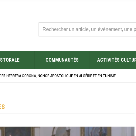
STORALE
COMMUNAUTÉS
ACTIVITÉS CULTU
L’ÉGLISE SAINT FELIX DE SOUSSE APRÈS SA RÉNOVATION
BRE SES NOUVEAUX BACHELIERS : UNE TRADITION QUI RASSEMBLE
VIER HERRERA CORONA, NONCE APOSTOLIQUE EN ALGÉRIE ET EN TUNISIE
ÉSAINE 2026 EN TUNISIE
ES YEUX !” : MED26 À BARCELONE
L’ÉGLISE SAINT FELIX DE SOUSSE APRÈS SA RÉNOVATION
BRE SES NOUVEAUX BACHELIERS : UNE TRADITION QUI RASSEMBLE
ES