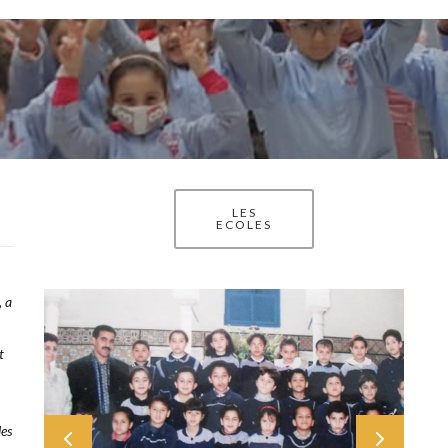
LES
ECOLES
, a
t
les