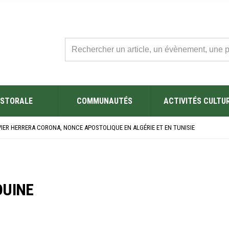
STORALE
COMMUNAUTÉS
ACTIVITÉS CULTU
L’ÉGLISE SAINT FELIX DE SOUSSE APRÈS SA RÉNOVATION
BRE SES NOUVEAUX BACHELIERS : UNE TRADITION QUI RASSEMBLE
VIER HERRERA CORONA, NONCE APOSTOLIQUE EN ALGÉRIE ET EN TUNISIE
ÉSAINE 2026 EN TUNISIE
ES YEUX !” : MED26 À BARCELONE
L’ÉGLISE SAINT FELIX DE SOUSSE APRÈS SA RÉNOVATION
BRE SES NOUVEAUX BACHELIERS : UNE TRADITION QUI RASSEMBLE
OUINE