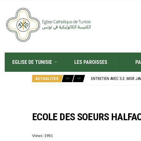
EGLISE DE TUNISIE
LES PAROISSES
PA
RÉOUVERTURE SOLENNELLE DE 
L’ÉCOLE JEANNE D’ARC CÉLÈ
ACTUALITES
ENTRETIEN AVEC S.E. MGR JA
RETOUR SUR LA JOURNÉE DIOC
“ALZAD LA MIRADA”, “LEVEZ L
RÉOUVERTURE SOLENNELLE DE 
L’ÉCOLE JEANNE D’ARC CÉLÈ
ECOLE DES SOEURS HALFA
Views: 1981