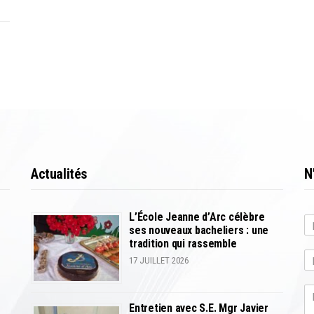
Actualités
N
L’École Jeanne d’Arc célèbre
ses nouveaux bacheliers : une
P
tradition qui rassemble
r
17 JUILLET 2026
é
n
o
m
Entretien avec S.E. Mgr Javier